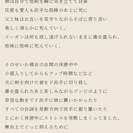
姉は自分で短剣を胸に突き立てて自害
旦那も愛人も派手な殺陣のあとに死に
父と妹はお互いを見守りながらそばに寄り添い
美しく清らかに死んでいく。
リーガンは何も成し遂げられないままに毒を盛られ、
地味に地味に死んでいく。
そのせいか稽古の合間の休憩中や
小屋入りしてからもアップ時間などなど
夫に剣を向けた彼をド派手に切り殺し
毒を盛られたあと苦しみながらゾンビのように
奇怪な動きでド派手に姉に襲いかかったり
すべての台詞を発散方向で派手に振り撒いたり
とにかく休憩中にストレスを発散しまくってました。
舞台上でぐっと抑えるために