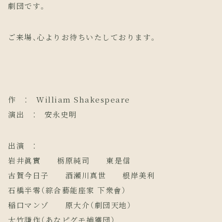
劇団です。
ご来場、心よりお待ちいたしております。
作 ： William Shakespeare
演出 ： 安永史明
出演 ：
岩井眞實 栃原純司 東是信
古賀今日子 酒瀬川真世 根岸美利
石橋半零（綜合藝能座家 下衆會）
稲口マンゾ 原大介（劇団天地）
大竹謙作（あなピグモ捕獲団）