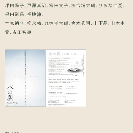
坪内陽子、戸澤真治、富田文子、濱吉清太朗、ひらな唯夏、
福田剛昌、福地涼、
本家徳久、松永檀、丸林孝太郎、宮木秀明、山下晶、山本由
貴、吉田智惠