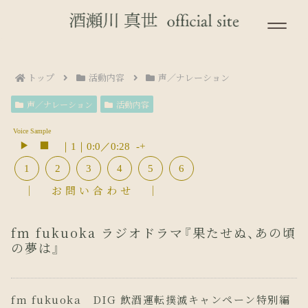
トップ
活動内容
声／ナレーション
声／ナレーション
活動内容
Voice Sample
｜
1
｜
0:0
／
0:28
-
+
1
2
3
4
5
6
｜ お問い合わせ ｜
fm fukuoka ラジオドラマ『果たせぬ、あの頃
の夢は』
fm fukuoka DIG 飲酒運転撲滅キャンペーン特別編