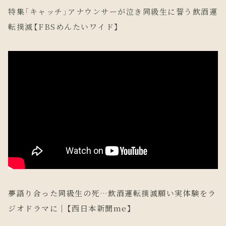
特集「キャッチ」アナウンサーが泣き同級生に誓う飲酒運
転撲滅【FBSめんたいワイド】
夢語り合った同級生の死…飲酒運転撲滅願い実体験をラ
ジオドラマに｜【西日本新聞me】