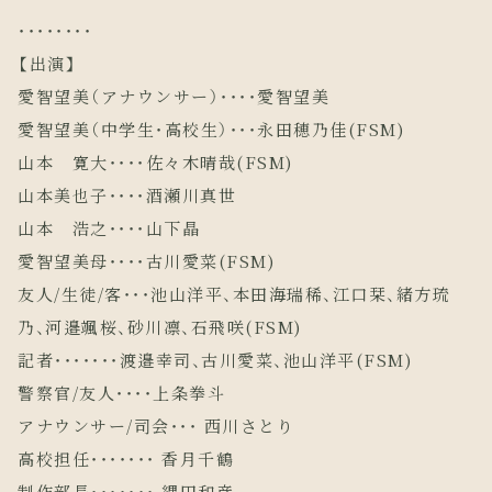
・・・・・・・・
【出演】
愛智望美（アナウンサー）・・・・愛智望美
愛智望美（中学生・高校生）・・・永田穂乃佳(FSM)
山本 寛大・・・・佐々木晴哉(FSM)
山本美也子・・・・酒瀬川真世
山本 浩之・・・・山下晶
愛智望美母・・・・古川愛菜(FSM)
友人/生徒/客・・・池山洋平、本田海瑞稀、江口栞、緒方琉
乃、河邉颯桜、砂川凛、石飛咲(FSM)
記者・・・・・・・渡邉幸司、古川愛菜、池山洋平(FSM)
警察官/友人・・・・上条拳斗
アナウンサー/司会・・・ 西川さとり
高校担任・・・・・・・ 香月千鶴
制作部長・・・・・・・ 縄田和彦