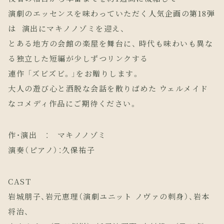
演劇のエッセンスを味わっていただく人気企画の第18弾
は 演出にマキノノゾミを迎え、
とある地方の会館の楽屋を舞台に、 時代も味わいも異な
る独立した短編が少しずつリンクする
連作 「ズビズビ。」をお贈りします。
大人の遊び心と洒脱な会話を散りばめた ウェルメイド
なコメディ作品にご期待ください。
作・演出 ： マキノノゾミ
演奏（ピアノ）：久保祐子
CAST
岩城朋子、岩元恵理（演劇ユニット ノヴァの刺身）、岩本
将治、