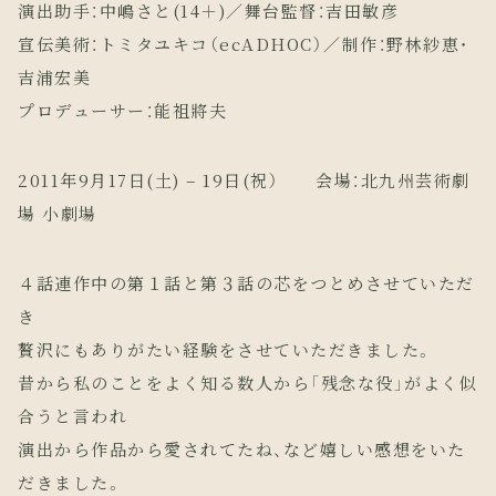
演出助手：中嶋さと(14＋)／舞台監督：吉田敏彦
宣伝美術：トミタユキコ（ecADHOC）／制作：野林紗恵・
吉浦宏美
プロデューサー：能祖將夫
2011年9月17日(土) – 19日(祝） 会場：北九州芸術劇
場 小劇場
４話連作中の第１話と第３話の芯をつとめさせていただ
き
贅沢にもありがたい経験をさせていただきました。
昔から私のことをよく知る数人から「残念な役」がよく似
合うと言われ
演出から作品から愛されてたね、など嬉しい感想をいた
だきました。