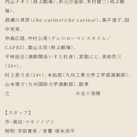
内山ナオミ（飛ぶ劇場）、折元沙亜耶、木村健二（飛ぶ劇
場）、
酒瀬川真世（che carino!/che carina!）、高平逸子、田
中克美、
仲島広隆、中村公美（グレコローマンスタイル／
CAPRI）、葉山太司（飛ぶ劇場）、
平林拓也（演劇関係いすと校舎）、宮脇にじ、美和哲三
（14+）、
村上差斗志（14+）、本拓郎（九州工業大学工学部演劇部）、
山本慎介（九州国際大学演劇部）、脇孝
之 ※五十音順
【スタッフ】
作・演出：マキノノゾミ
照明：芳田寛希／音響：塚本浩平