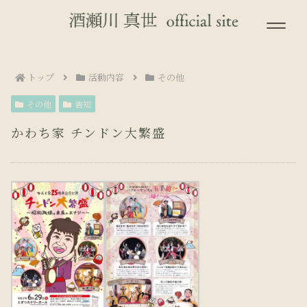
トップ
活動内容
その他
その他
告知
かわち家 チンドン大繁盛